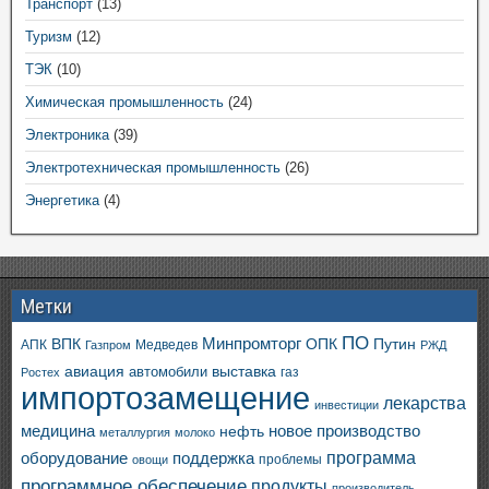
Транспорт
(13)
Туризм
(12)
ТЭК
(10)
Химическая промышленность
(24)
Электроника
(39)
Электротехническая промышленность
(26)
Энергетика
(4)
Метки
ПО
ВПК
Минпромторг
ОПК
Путин
АПК
Медведев
Газпром
РЖД
авиация
выставка
автомобили
газ
Ростех
импортозамещение
лекарства
инвестиции
медицина
новое производство
нефть
металлургия
молоко
программа
оборудование
поддержка
проблемы
овощи
программное обеспечение
продукты
производитель