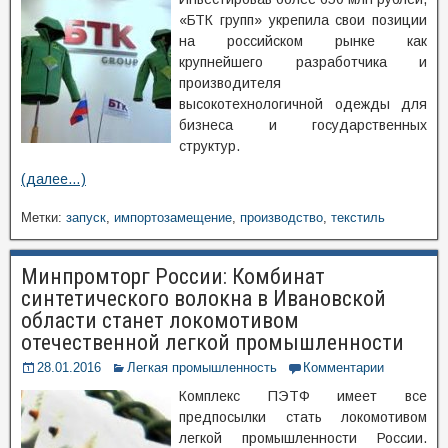
«БТК групп» укрепила свои позиции
на российском рынке как
крупнейшего разработчика и
производителя
высокотехнологичной одежды для
бизнеса и государственных
структур.
(далее…)
Метки:
запуск
,
импортозамещение
,
производство
,
текстиль
Минпромторг России: Комбинат
синтетического волокна в Ивановской
области станет локомотивом
отечественной легкой промышленности
28.01.2016
Легкая промышленность
Комментарии
Комплекс ПЭТФ имеет все
предпосылки стать локомотивом
легкой промышленности России.