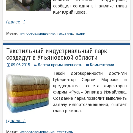
сообщил сегодня в Нальчике глава
КБР Юрий Коков.
(далее…)
Метки:
импортозамещение
,
текстиль
,
ткани
Текстильный индустриальный парк
создадут в Ульяновской области
09.06.2015
Легкая промышленность
Комментарии
Такой договоренности достигли
Губернатор Сергей Морозов и
председатель совета директоров
фирмы «Русь» Зинаида Измайлова.
Создание парка позволит выполнить
задачу импортозамещения, считает
глава региона.
(далее…)
Метки:
импортозамещение
,
текстиль