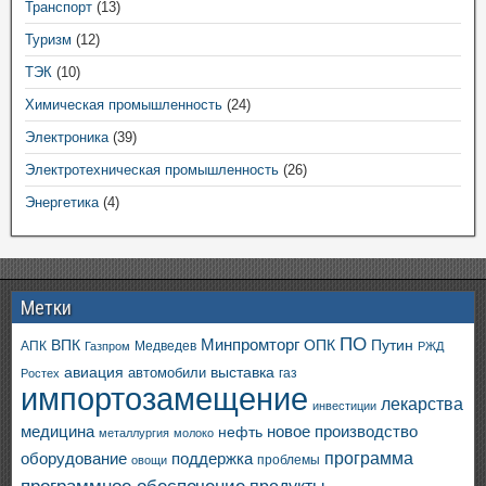
Транспорт
(13)
Туризм
(12)
ТЭК
(10)
Химическая промышленность
(24)
Электроника
(39)
Электротехническая промышленность
(26)
Энергетика
(4)
Метки
ПО
ВПК
Минпромторг
ОПК
Путин
АПК
Медведев
Газпром
РЖД
авиация
выставка
автомобили
газ
Ростех
импортозамещение
лекарства
инвестиции
медицина
новое производство
нефть
металлургия
молоко
программа
оборудование
поддержка
проблемы
овощи