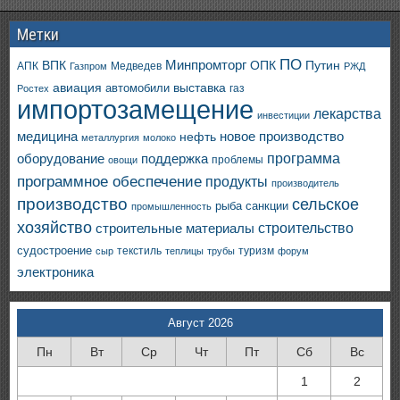
Метки
ПО
ВПК
Минпромторг
ОПК
Путин
АПК
Медведев
Газпром
РЖД
авиация
выставка
автомобили
газ
Ростех
импортозамещение
лекарства
инвестиции
медицина
новое производство
нефть
металлургия
молоко
программа
оборудование
поддержка
проблемы
овощи
программное обеспечение
продукты
производитель
производство
сельское
санкции
рыба
промышленность
хозяйство
строительство
строительные материалы
судостроение
текстиль
туризм
сыр
теплицы
трубы
форум
электроника
Август 2026
Пн
Вт
Ср
Чт
Пт
Сб
Вс
1
2