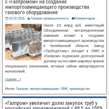
с «Газпромом» на создание
импортозамещающего производства
газового оборудования
10.02.2016
Газовая промышленность
Комментарии
Около 4,5 млрд руб. инвестиций
Объединенная металлургическая
компания вложит в создание
импортозамещающего производства
в Челябинской области. Завод
«Трубодеталь» (входит в ОМК) и
«Газпром» подписали долгосрочный
договор на поставки шаровых кранов
специального назначения, которые сейчас импортируются
монополией.
(далее…)
Метки:
Газпром
,
импортозамещение
,
ОМК
,
производство
«Газпром» увеличит долю закупок труб у
российских производителей с 99,5 до 100%