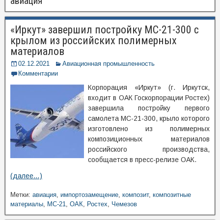
авиация
«Иркут» завершил постройку МС-21-300 с
крылом из российских полимерных
материалов
02.12.2021
Авиационная промышленность
Комментарии
Корпорация «Иркут» (г. Иркутск,
входит в ОАК Госкорпорации Ростех)
завершила постройку первого
самолета МС-21-300, крыло которого
изготовлено из полимерных
композиционных материалов
российского производства,
сообщается в пресс-релизе ОАК.
(далее…)
Метки:
авиация
,
импортозамещение
,
композит
,
композитные
материалы
,
МС-21
,
ОАК
,
Ростех
,
Чемезов