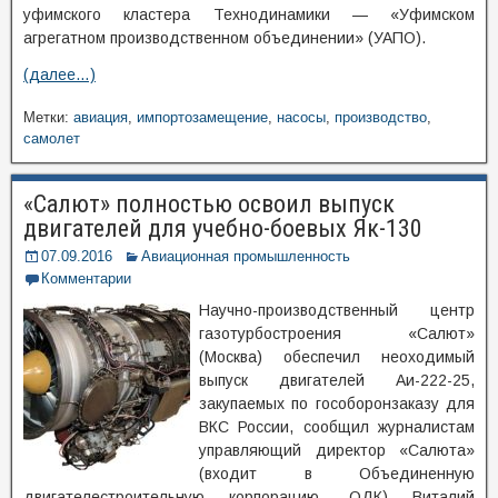
уфимского кластера Технодинамики — «Уфимском
агрегатном производственном объединении» (УАПО).
(далее…)
Метки:
авиация
,
импортозамещение
,
насосы
,
производство
,
самолет
«Салют» полностью освоил выпуск
двигателей для учебно-боевых Як-130
07.09.2016
Авиационная промышленность
Комментарии
Научно-производственный центр
газотурбостроения «Салют»
(Москва) обеспечил неоходимый
выпуск двигателей Аи-222-25,
закупаемых по гособоронзаказу для
ВКС России, сообщил журналистам
управляющий директор «Салюта»
(входит в Объединенную
двигателестроительную корпорацию, ОДК) Виталий