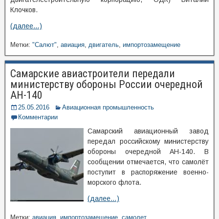
Клочков.
(далее…)
Метки:
"Салют"
,
авиация
,
двигатель
,
импортозамещение
Самарские авиастроители передали
министерству обороны России очередной
АН-140
25.05.2016
Авиационная промышленность
Комментарии
Самарский авиационный завод
передал российскому министерству
обороны очередной АН-140. В
сообщении отмечается, что самолёт
поступит в распоряжение военно-
морского флота.
(далее…)
Метки:
авиация
,
импортозамещение
,
самолет