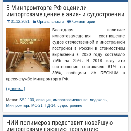
В Минпромторге РФ оценили
импортозамещение в авиа‑ и судостроении
01.12.2021
Органы власти
Комментарии
Благодаря политике
импортозамещения соотношение
судов отечественной и иностранной
постройки в России в стоимостном
выражении в 2020 году составило
75% на 25%. В 2018 году это
соотношение составляло 61% на
39%, сообщили ИА REGNUM в
пресс-службе Минпромторга РФ.
(далее…)
Метки:
SSJ-100
,
авиация
,
импортозамещение
,
ледоколы
,
Минпромторг
,
МС-21
,
ПД-14
,
судостроение
НИИ полимеров представит новейшую
импортозамещающую продукцию