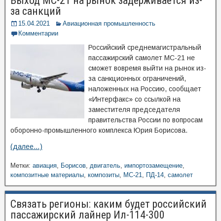
Выход МС-21 на рынок задерживается из-
за санкций
15.04.2021
Авиационная промышленность
Комментарии
Российский среднемагистральный
пассажирский самолет МС-21 не
сможет вовремя выйти на рынок из-
за санкционных ограничений,
наложенных на Россию, сообщает
«Интерфакс» со ссылкой на
заместителя председателя
правительства России по вопросам
оборонно-промышленного комплекса Юрия Борисова.
(далее…)
Метки:
авиация
,
Борисов
,
двигатель
,
импортозамещение
,
композитные материалы
,
композиты
,
МС-21
,
ПД-14
,
самолет
Связать регионы: каким будет российский
пассажирский лайнер Ил-114-300