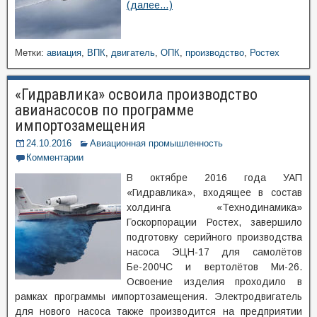
(далее…)
Метки:
авиация
,
ВПК
,
двигатель
,
ОПК
,
производство
,
Ростех
«Гидравлика» освоила производство
авианасосов по программе
импортозамещения
24.10.2016
Авиационная промышленность
Комментарии
В октябре 2016 года УАП
«Гидравлика», входящее в состав
холдинга «Технодинамика»
Госкорпорации Ростех, завершило
подготовку серийного производства
насоса ЭЦН-17 для самолётов
Бе-200ЧС и вертолётов Ми-26.
Освоение изделия проходило в
рамках программы импортозамещения. Электродвигатель
для нового насоса также производится на предприятии