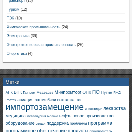
Транспорт
(13)
Туризм
(12)
ТЭК
(10)
Химическая промышленность
(24)
Электроника
(39)
Электротехническая промышленность
(26)
Энергетика
(4)
Метки
ПО
ВПК
Минпромторг
ОПК
Путин
АПК
Медведев
Газпром
РЖД
авиация
выставка
автомобили
газ
Ростех
импортозамещение
лекарства
инвестиции
медицина
новое производство
нефть
металлургия
молоко
программа
оборудование
поддержка
проблемы
овощи
программное обеспечение
продукты
производитель