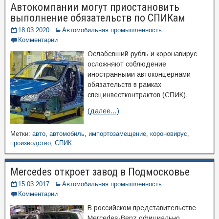
Автокомпании могут приостановить
выполнение обязательств по СПИКам
18.03.2020
Автомобильная промышленность
Комментарии
Ослабевший рубль и коронавирус
осложняют соблюдение
иностранными автоконцернами
обязательств в рамках
специнвестконтрактов (СПИК).
(далее…)
Метки:
авто
,
автомобиль
,
импортозамещение
,
короновирус
,
производство
,
СПИК
Mercedes откроет завод в Подмосковье
15.03.2017
Автомобильная промышленность
Комментарии
В российском представительстве
Mercedes-Benz официально