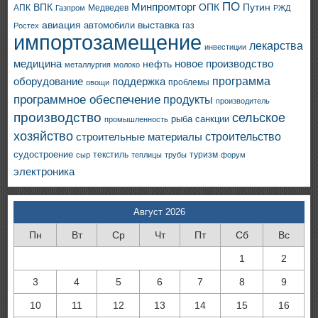
ПО
ВПК
Минпромторг
ОПК
Путин
АПК
Медведев
Газпром
РЖД
авиация
выставка
автомобили
газ
Ростех
импортозамещение
лекарства
инвестиции
медицина
новое производство
нефть
металлургия
молоко
программа
оборудование
поддержка
проблемы
овощи
программное обеспечение
продукты
производитель
производство
сельское
санкции
рыба
промышленность
хозяйство
строительство
строительные материалы
судостроение
текстиль
туризм
сыр
теплицы
трубы
форум
электроника
Август 2026
Пн
Вт
Ср
Чт
Пт
Сб
Вс
1
2
3
4
5
6
7
8
9
10
11
12
13
14
15
16