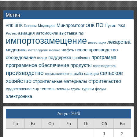
Метки
ПО
ВПК
Минпромторг
ОПК
Путин
АПК
Медведев
Газпром
РЖД
авиация
выставка
автомобили
газ
Ростех
импортозамещение
лекарства
инвестиции
медицина
новое производство
нефть
металлургия
молоко
программа
оборудование
поддержка
проблемы
овощи
программное обеспечение
продукты
производитель
производство
сельское
санкции
рыба
промышленность
хозяйство
строительство
строительные материалы
судостроение
текстиль
туризм
сыр
теплицы
трубы
форум
электроника
Август 2026
Пн
Вт
Ср
Чт
Пт
Сб
Вс
1
2