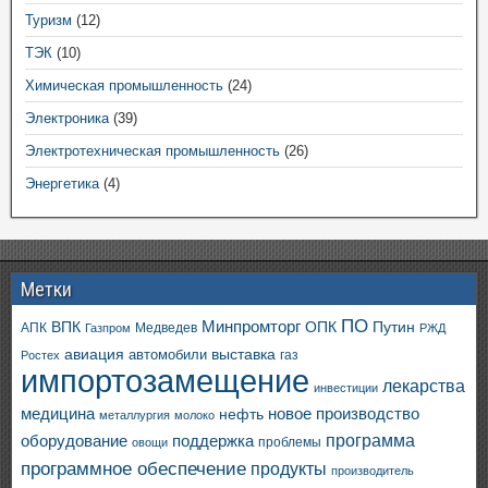
Туризм
(12)
ТЭК
(10)
Химическая промышленность
(24)
Электроника
(39)
Электротехническая промышленность
(26)
Энергетика
(4)
Метки
ПО
ВПК
Минпромторг
ОПК
Путин
АПК
Медведев
Газпром
РЖД
авиация
выставка
автомобили
газ
Ростех
импортозамещение
лекарства
инвестиции
медицина
новое производство
нефть
металлургия
молоко
программа
оборудование
поддержка
проблемы
овощи
программное обеспечение
продукты
производитель