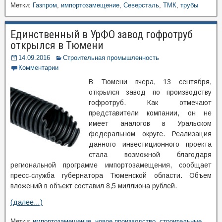
Метки:
Газпром
,
импортозамещение
,
Северсталь
,
ТМК
,
трубы
Единственный в УрФО завод гофротруб
открылся в Тюмени
14.09.2016
Строительная промышленность
Комментарии
В Тюмени вчера, 13 сентября,
открылся завод по производству
гофротруб. Как отмечают
представители компании, он не
имеет аналогов в Уральском
федеральном округе. Реализация
данного инвестиционного проекта
стала возможной благодаря
региональной программе импортозамещения, сообщает
пресс-служба губернатора Тюменской области. Объем
вложений в объект составил 8,5 миллиона рублей.
(далее…)
Метки:
импортозамещение
,
новое производство
,
строительные