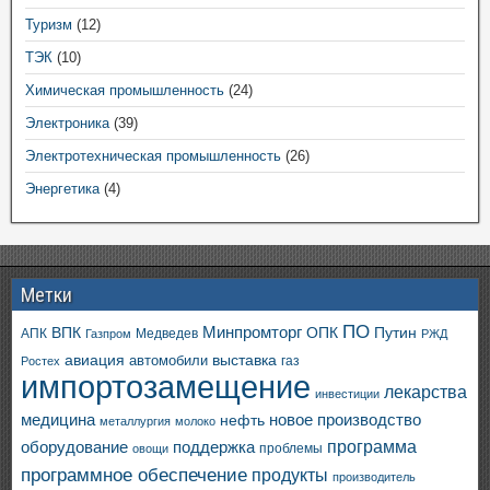
Туризм
(12)
ТЭК
(10)
Химическая промышленность
(24)
Электроника
(39)
Электротехническая промышленность
(26)
Энергетика
(4)
Метки
ПО
ВПК
Минпромторг
ОПК
Путин
АПК
Медведев
Газпром
РЖД
авиация
выставка
автомобили
газ
Ростех
импортозамещение
лекарства
инвестиции
медицина
новое производство
нефть
металлургия
молоко
программа
оборудование
поддержка
проблемы
овощи
программное обеспечение
продукты
производитель