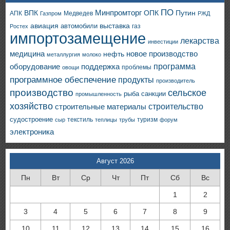
ПО
ВПК
Минпромторг
ОПК
Путин
АПК
Медведев
Газпром
РЖД
авиация
выставка
автомобили
газ
Ростех
импортозамещение
лекарства
инвестиции
медицина
новое производство
нефть
металлургия
молоко
программа
оборудование
поддержка
проблемы
овощи
программное обеспечение
продукты
производитель
производство
сельское
санкции
рыба
промышленность
хозяйство
строительство
строительные материалы
судостроение
текстиль
туризм
сыр
теплицы
трубы
форум
электроника
Август 2026
Пн
Вт
Ср
Чт
Пт
Сб
Вс
1
2
3
4
5
6
7
8
9
10
11
12
13
14
15
16