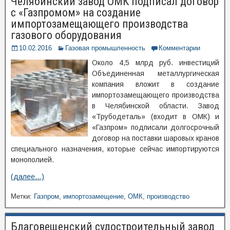
Челябинский завод ОМК подписал договор
с «Газпромом» на создание
импортозамещающего производства
газового оборудования
10.02.2016
Газовая промышленность
Комментарии
Около 4,5 млрд руб. инвестиций
Объединенная металлургическая
компания вложит в создание
импортозамещающего производства
в Челябинской области. Завод
«Трубодеталь» (входит в ОМК) и
«Газпром» подписали долгосрочный
договор на поставки шаровых кранов
специального назначения, которые сейчас импортируются
монополией.
(далее…)
Метки:
Газпром
,
импортозамещение
,
ОМК
,
производство
Благовещенский судостроительный завод