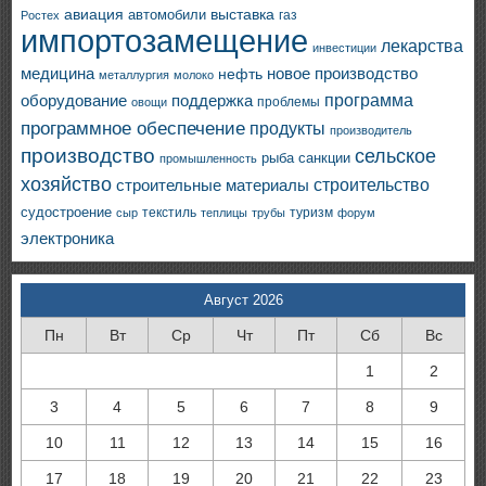
авиация
выставка
автомобили
газ
Ростех
импортозамещение
лекарства
инвестиции
медицина
новое производство
нефть
металлургия
молоко
программа
оборудование
поддержка
проблемы
овощи
программное обеспечение
продукты
производитель
производство
сельское
санкции
рыба
промышленность
хозяйство
строительство
строительные материалы
судостроение
текстиль
туризм
сыр
теплицы
трубы
форум
электроника
Август 2026
Пн
Вт
Ср
Чт
Пт
Сб
Вс
1
2
3
4
5
6
7
8
9
10
11
12
13
14
15
16
17
18
19
20
21
22
23