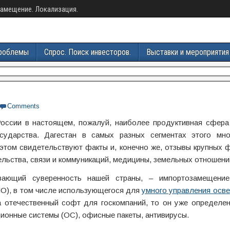
амещение. Локализация.
роблемы
Спрос. Поиск инвесторов.
Выставки и мероприятия
Comments
ссии в настоящем, пожалуй, наиболее продуктивная сфера
сударства. Дагестан в самых разных сегментах этого мно
 этом свидетельствуют факты и, конечно же, отзывы крупных
ельства, связи и коммуникаций, медицины, земельных отношени
вающий суверенность нашей страны, – импортозамещени
ПО), в том числе использующегося для
умного управления осв
а отечественный софт для госкомпаний, то он уже определен
ционные системы (ОС), офисные пакеты, антивирусы.