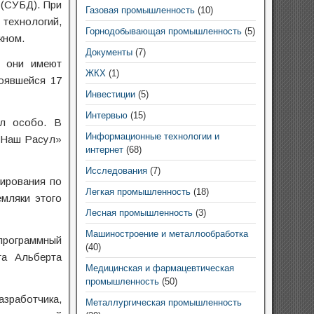
 (СУБД). При
Газовая промышленность
(10)
технологий,
Горнодобывающая промышленность
(5)
жном.
Документы
(7)
л они имеют
ЖКХ
(1)
тоявшейся 17
Инвестиции
(5)
Интервью
(15)
ил особо. В
Информационные технологии и
 «Наш Расул»
интернет
(68)
Исследования
(7)
бирования по
Легкая промышленность
(18)
мляки этого
Лесная промышленность
(3)
Машиностроение и металлообработка
 программный
(40)
та Альберта
Медицинская и фармацевтическая
промышленность
(50)
азработчика,
Металлургическая промышленность