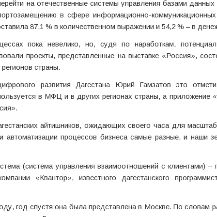
перейти на отечественные системы управления базами данных
портозамещению в сфере информационно-коммуникационных 
оставила 87,1 % в количественном выражении и 54,2 % – в дене
оцессах пока невелико, но, судя по наработкам, потенциа
вовали проекты, представленные на выставке «Россия», сос
 регионов страны.
цифрового развития Дагестана Юрий Гамзатов это отмет
пользуется в МФЦ и в других регионах страны, а приложение
сия».
агестанских айтишников, ожидающих своего часа для масшта
и автоматизации процессов бизнеса самые разные, и наши зе
стема (система управления взаимоотношений с клиентами) –
омпании «Квантор», известного дагестанского программис
оду, год спустя она была представлена в Москве. По словам р