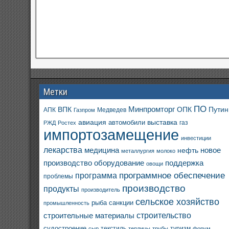
Метки
ПО
ВПК
Минпромторг
ОПК
Путин
АПК
Медведев
Газпром
авиация
выставка
автомобили
газ
РЖД
Ростех
импортозамещение
инвестиции
лекарства
медицина
новое
нефть
металлургия
молоко
производство
оборудование
поддержка
овощи
программное обеспечение
программа
проблемы
производство
продукты
производитель
сельское хозяйство
санкции
рыба
промышленность
строительство
строительные материалы
судостроение
текстиль
туризм
сыр
теплицы
трубы
форум