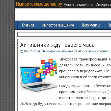
Импортозамещение.ру
Новые предприятия. Импортоз
Главная
Импортозамещение
Документы
П
Айтишники ждут своего часа
09.02.2024
Информационные технологии и интернет
Цифровая трансформация Ро
деятельности бизнеса и го
процесса в передовиках. Об
чиновников в области строит
Следующий шаг, обеспечи
программного обеспечения (
касается сроков перехода н
2025 года будут использоваться российские опера