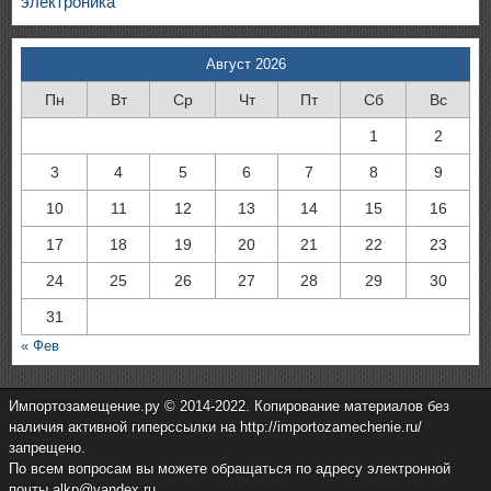
электроника
Август 2026
Пн
Вт
Ср
Чт
Пт
Сб
Вс
1
2
3
4
5
6
7
8
9
10
11
12
13
14
15
16
17
18
19
20
21
22
23
24
25
26
27
28
29
30
31
« Фев
Импортозамещение.ру © 2014-2022. Копирование материалов без
наличия активной гиперссылки на http://importozamechenie.ru/
запрещено.
По всем вопросам вы можете обращаться по адресу электронной
почты alkp@yandex.ru