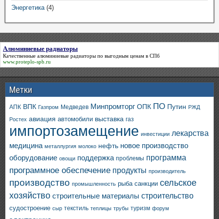
Энергетика
(4)
Алюминиевые радиаторы
Качественные
алюминиевые радиаторы
по выгодным ценам в СПб
www.proteplo-spb.ru
Метки
ПО
ВПК
Минпромторг
ОПК
Путин
АПК
Медведев
Газпром
РЖД
авиация
выставка
автомобили
газ
Ростех
импортозамещение
лекарства
инвестиции
медицина
новое производство
нефть
металлургия
молоко
программа
оборудование
поддержка
проблемы
овощи
программное обеспечение
продукты
производитель
производство
сельское
санкции
рыба
промышленность
хозяйство
строительство
строительные материалы
судостроение
текстиль
туризм
сыр
теплицы
трубы
форум