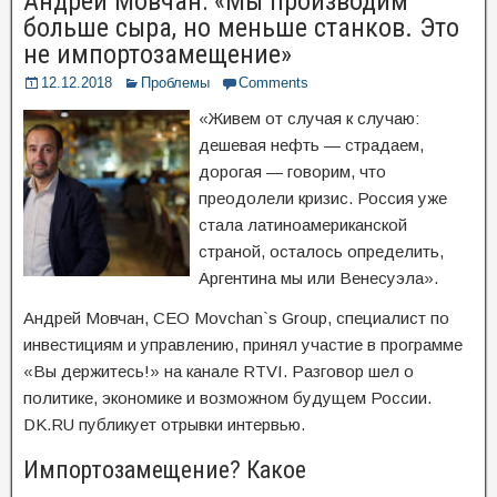
Андрей Мовчан: «Мы производим
больше сыра, но меньше станков. Это
не импортозамещение»
12.12.2018
Проблемы
Comments
«Живем от случая к случаю:
дешевая нефть — страдаем,
дорогая — говорим, что
преодолели кризис. Россия уже
стала латиноамериканской
страной, осталось определить,
Аргентина мы или Венесуэла».
Андрей Мовчан, СЕO Movchan`s Group, специалист по
инвестициям и управлению, принял участие в программе
«Вы держитесь!» на канале RTVI. Разговор шел о
политике, экономике и возможном будущем России.
DK.RU публикует отрывки интервью.
Импортозамещение? Какое