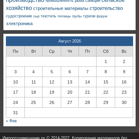
сельское
санкции
рыба
промышленность
хозяйство
строительство
строительные материалы
судостроение
текстиль
туризм
сыр
теплицы
трубы
форум
электроника
Август 2026
Пн
Вт
Ср
Чт
Пт
Сб
Вс
1
2
3
4
5
6
7
8
9
10
11
12
13
14
15
16
17
18
19
20
21
22
23
24
25
26
27
28
29
30
31
« Фев
Импортозамещение.ру © 2014-2022. Копирование материалов без