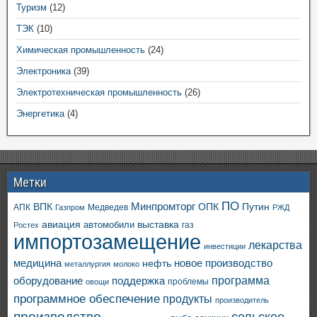
Туризм
(12)
ТЭК
(10)
Химическая промышленность
(24)
Электроника
(39)
Электротехническая промышленность
(26)
Энергетика
(4)
Метки
ПО
ВПК
Минпромторг
ОПК
Путин
АПК
Медведев
Газпром
РЖД
авиация
выставка
автомобили
газ
Ростех
импортозамещение
лекарства
инвестиции
медицина
новое производство
нефть
металлургия
молоко
программа
оборудование
поддержка
проблемы
овощи
программное обеспечение
продукты
производитель
производство