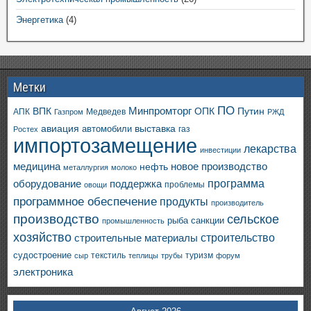
Энергетика
(4)
Метки
ПО
ВПК
Минпромторг
ОПК
Путин
АПК
Медведев
Газпром
РЖД
авиация
выставка
автомобили
газ
Ростех
импортозамещение
лекарства
инвестиции
медицина
новое производство
нефть
металлургия
молоко
программа
оборудование
поддержка
проблемы
овощи
программное обеспечение
продукты
производитель
производство
сельское
санкции
рыба
промышленность
хозяйство
строительство
строительные материалы
судостроение
текстиль
туризм
сыр
теплицы
трубы
форум
электроника