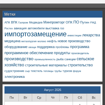
Метки
ПО
ВПК
Минпромторг
ОПК
Путин
АПК
Медведев
Газпром
РЖД
авиация
выставка
автомобили
газ
Ростех
импортозамещение
лекарства
инвестиции
медицина
новое производство
нефть
металлургия
молоко
программа
оборудование
поддержка
проблемы
овощи
программное обеспечение
продукты
производитель
производство
сельское
санкции
рыба
промышленность
хозяйство
строительство
строительные материалы
судостроение
текстиль
туризм
сыр
теплицы
трубы
форум
электроника
Август 2026
Пн
Вт
Ср
Чт
Пт
Сб
Вс