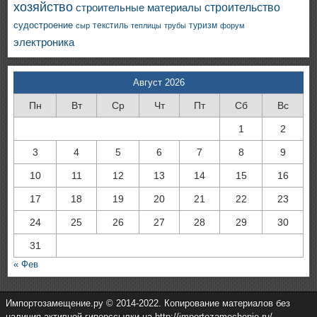
хозяйство
строительство
строительные материалы
судостроение
текстиль
туризм
сыр
теплицы
трубы
форум
электроника
Август 2026
Пн
Вт
Ср
Чт
Пт
Сб
Вс
1
2
3
4
5
6
7
8
9
10
11
12
13
14
15
16
17
18
19
20
21
22
23
24
25
26
27
28
29
30
31
« Фев
Импортозамещение.ру © 2014-2022. Копирование материалов без
наличия активной гиперссылки на http://importozamechenie.ru/