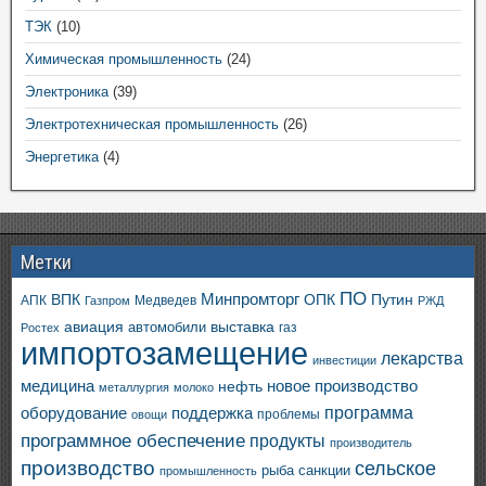
ТЭК
(10)
Химическая промышленность
(24)
Электроника
(39)
Электротехническая промышленность
(26)
Энергетика
(4)
Метки
ПО
ВПК
Минпромторг
ОПК
Путин
АПК
Медведев
Газпром
РЖД
авиация
выставка
автомобили
газ
Ростех
импортозамещение
лекарства
инвестиции
медицина
новое производство
нефть
металлургия
молоко
программа
оборудование
поддержка
проблемы
овощи
программное обеспечение
продукты
производитель
производство
сельское
санкции
рыба
промышленность