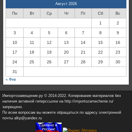
Август 2026
Пн
Вт
Ср
Чт
Пт
Сб
Вс
1
2
3
4
5
6
7
8
9
10
11
12
13
14
15
16
17
18
19
20
21
22
23
24
25
26
27
28
29
30
31
« Фев
Импортозамещение.ру © 2014-2022. Копирование материалов без
наличия активной гиперссылки на http://importozamechenie.ru/
запрещено.
По всем вопросам вы можете обращаться по адресу электронной
почты alkp@yandex.ru