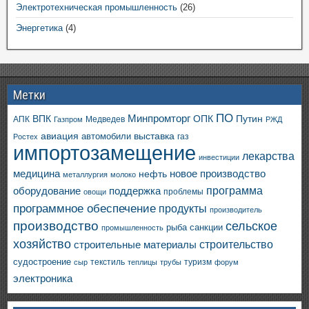
Электротехническая промышленность
(26)
Энергетика
(4)
Метки
ПО
ВПК
Минпромторг
ОПК
Путин
АПК
Медведев
Газпром
РЖД
авиация
выставка
автомобили
газ
Ростех
импортозамещение
лекарства
инвестиции
медицина
новое производство
нефть
металлургия
молоко
программа
оборудование
поддержка
проблемы
овощи
программное обеспечение
продукты
производитель
производство
сельское
санкции
рыба
промышленность
хозяйство
строительство
строительные материалы
судостроение
текстиль
туризм
сыр
теплицы
трубы
форум
электроника