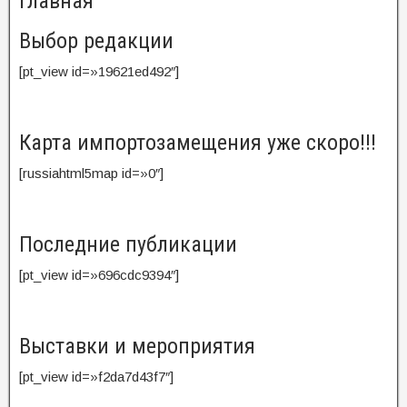
Главная
Выбор редакции
[pt_view id=»19621ed492″]
Карта импортозамещения уже скоро!!!
[russiahtml5map id=»0″]
Последние публикации
[pt_view id=»696cdc9394″]
Выставки и мероприятия
[pt_view id=»f2da7d43f7″]