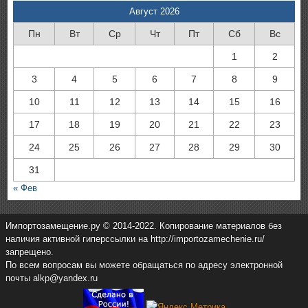
Август 2026
Пн
Вт
Ср
Чт
Пт
Сб
Вс
1
2
3
4
5
6
7
8
9
10
11
12
13
14
15
16
17
18
19
20
21
22
23
24
25
26
27
28
29
30
31
« Фев
Импортозамещение.ру © 2014-2022. Копирование материалов без
наличия активной гиперссылки на http://importozamechenie.ru/
запрещено.
По всем вопросам вы можете обращаться по адресу электронной
почты alkp@yandex.ru