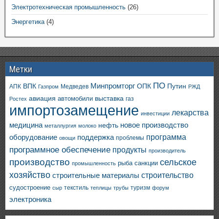
Электротехническая промышленность
(26)
Энергетика
(4)
Метки
ПО
ВПК
Минпромторг
ОПК
Путин
АПК
Медведев
Газпром
РЖД
авиация
выставка
автомобили
газ
Ростех
импортозамещение
лекарства
инвестиции
медицина
новое производство
нефть
металлургия
молоко
программа
оборудование
поддержка
проблемы
овощи
программное обеспечение
продукты
производитель
производство
сельское
санкции
рыба
промышленность
хозяйство
строительство
строительные материалы
судостроение
текстиль
туризм
сыр
теплицы
трубы
форум
электроника