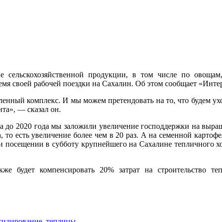
е сельскохозяйственной продукции, в том числе по овощам,
емя своей рабочей поездки на Сахалин. Об этом сообщает «Инте
енный комплекс. И мы можем претендовать на то, что будем ух
та», — сказал он.
ва до 2020 года мы заложили увеличение господдержки на выр
, то есть увеличение более чем в 20 раз. А на семенной картофе
ри посещении в субботу крупнейшего на Сахалине тепличного х
кже будет компенсировать 20% затрат на строительство те
сидирование
,
теплицы