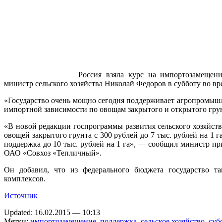
Россия взяла курс на импортозамещени
министр сельского хозяйства Николай Федоров в субботу во вр
«Государство очень мощно сегодня поддерживает агропромышл
импортной зависимости по овощам закрытого и открытого грун
«В новой редакции госпрограммы развития сельского хозяйст
овощей закрытого грунта с 300 рублей до 7 тыс. рублей на 1 га
поддержка до 10 тыс. рублей на 1 га», — сообщил министр п
ОАО «Совхоз «Тепличный».
Он добавил, что из федерального бюджета государство та
комплексов.
Источник
Updated: 16.02.2015 — 10:13
Метки:
импортозамещение
,
поддержка
,
сельское хозяйство
,
суб