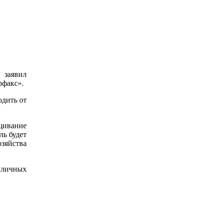
 заявил
рфакс».
одить от
ащивание
ль будет
озяйства
пличных