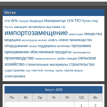
Метки
ПО
ВПК
Минпромторг
ОПК
Путин
АПК
Медведев
Газпром
РЖД
авиация
выставка
автомобили
газ
Ростех
импортозамещение
лекарства
инвестиции
медицина
новое производство
нефть
металлургия
молоко
программа
оборудование
поддержка
проблемы
овощи
программное обеспечение
продукты
производитель
производство
сельское
санкции
рыба
промышленность
хозяйство
строительство
строительные материалы
судостроение
текстиль
туризм
сыр
теплицы
трубы
форум
электроника
Август 2026
Пн
Вт
Ср
Чт
Пт
Сб
Вс
1
2