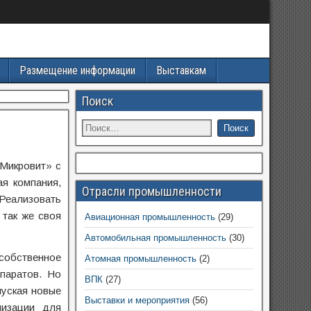
Размещение информации
Выставкам
Поиск
Микровит» с
ая компания,
Отрасли промышленности
 Реализовать
 так же своя
Авиационная промышленность
(29)
Автомобильная промышленность
(30)
собственное
Атомная промышленность
(2)
паратов. Но
ВПК
(27)
пуская новые
Выставки и мероприятия
(56)
низации для