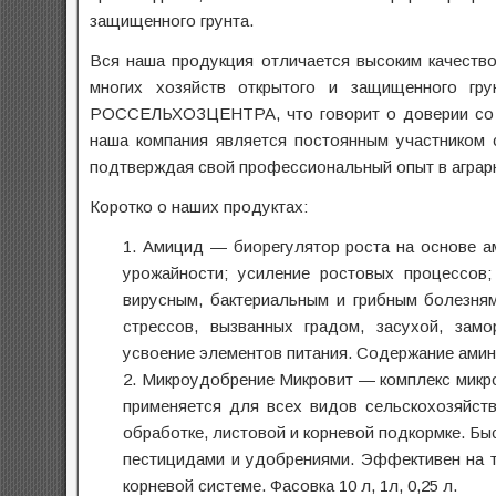
защищенного грунта.
Вся наша продукция отличается высоким качеств
многих хозяйств открытого и защищенного гр
РОССЕЛЬХОЗЦЕНТРА, что говорит о доверии со с
наша компания является постоянным участником 
подтверждая свой профессиональный опыт в аграр
Коротко о наших продуктах:
1. Амицид — биорегулятор роста на основе а
урожайности; усиление ростовых процессов
вирусным, бактериальным и грибным болезня
стрессов, вызванных градом, засухой, зам
усвоение элементов питания. Содержание амино
2. Микроудобрение Микровит — комплекс микр
применяется для всех видов сельскохозяйств
обработке, листовой и корневой подкормке. 
пестицидами и удобрениями. Эффективен на т
корневой системе. Фасовка 10 л, 1л, 0,25 л.