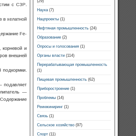
(29)
естим с СЗР.
Наука
(7)
в в хелатной
Нацпроекты
(1)
Нефтяная промышленность
(24)
держание Fe-
Образование
(2)
Опросы и голосования
(1)
 корневой и
оров внешней
Органы власти
(114)
Перерабатывающая промышленность
 подкормки.
(1)
Пищевая промышленность
(62)
— подавляет
Приборостроение
(1)
илипатель —
Проблемы
(14)
 Содержание
Реинжиниринг
(1)
Связь
(1)
Сельское хозяйство
(97)
Спорт
(11)