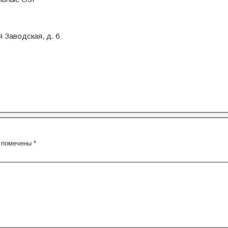
я Заводская, д. 6
я помечены
*