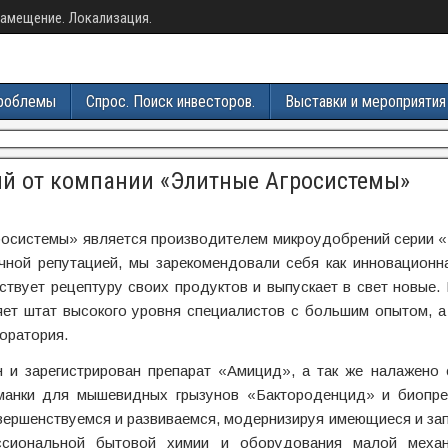
амещение. Локализация.
роблемы
Спрос. Поиск инвесторов.
Выставки и мероприятия
й от компании «Элитные Агросистемы»
осистемы» является производителем микроудобрений серии «
чной репутацией, мы зарекомендовали себя как инновационн
ствует рецептуру своих продуктов и выпускает в свет новые.
яет штат высокого уровня специалистов с большим опытом, а
оратория.
 и зарегистрирован препарат «Амицид», а так же налажено 
манки для мышевидных грызунов «Бактороденцид» и биопре
овершенствуемся и развиваемся, модернизируя имеющиеся и за
ссиональной бытовой химии и оборудования малой меха