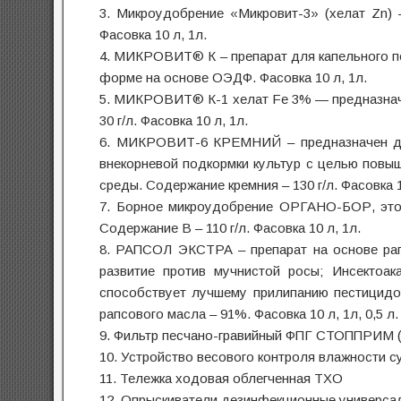
3. Микроудобрение «Микровит-3» (хелат Zn) 
Фасовка 10 л, 1л.
4. МИКРОВИТ® К – препарат для капельного п
форме на основе ОЭДФ. Фасовка 10 л, 1л.
5. МИКРОВИТ® К-1 хелат Fe 3% — предназначе
30 г/л. Фасовка 10 л, 1л.
6. МИКРОВИТ-6 КРЕМНИЙ – предназначен для
внекорневой подкормки культур с целью повы
среды. Содержание кремния – 130 г/л. Фасовка 1
7. Борное микроудобрение ОРГАНО-БОР, это 
Содержание В – 110 г/л. Фасовка 10 л, 1л.
8. РАПСОЛ ЭКСТРА – препарат на основе ра
развитие против мучнистой росы; Инсектоа
способствует лучшему прилипанию пестицидо
рапсового масла – 91%. Фасовка 10 л, 1л, 0,5 л.
9. Фильтр песчано-гравийный ФПГ СТОППРИМ
10. Устройство весового контроля влажности 
11. Тележка ходовая облегченная ТХО
12. Опрыскиватели дезинфекционные универса