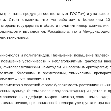
ом (вся наша продукция соответствует ГОСТам) и уже завоев
унта. Стоит отметить, что мы работаем с более чем 1
тороны государства в области политики импортозамещения.
семинаров и выставок как Российского, так и Международног
ных технологиях.
минокислот и полипептидов. Назначение: повышение полевой
; повышение устойчивости к неблагоприятным факторам вне
м, фитопаразитическим нематодам и насекомым-фитофагам; 
орозками, болезнями и вредителями, химическими препарат
кислот – 15%. Фасовка 10 л.
оэлементов в хелатной форме (усвояемость растениями 80-90
енных культур (в том числе плодово-ягодных) и цветов в п
Быстровосполняет дефицит микроэлементов, совместим с водо
яжелых почвах, при пониженной температуре грунта и при пл