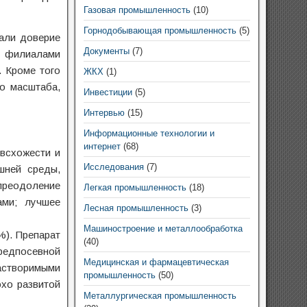
Газовая промышленность
(10)
Горнодобывающая промышленность
(5)
али доверие
Документы
(7)
0 филиалами
 Кроме того
ЖКХ
(1)
о масштаба,
Инвестиции
(5)
Интервью
(15)
Информационные технологии и
интернет
(68)
 всхожести и
Исследования
(7)
шней среды,
преодоление
Легкая промышленность
(18)
ами; лучшее
Лесная промышленность
(3)
Машиностроение и металлообработка
%). Препарат
(40)
редпосевной
Медицинская и фармацевтическая
растворимыми
промышленность
(50)
охо развитой
Металлургическая промышленность