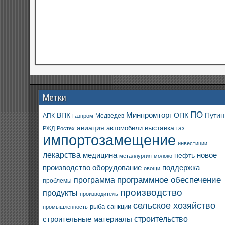
Метки
ПО
ВПК
Минпромторг
ОПК
Путин
АПК
Медведев
Газпром
авиация
выставка
автомобили
газ
РЖД
Ростех
импортозамещение
инвестиции
лекарства
медицина
новое
нефть
металлургия
молоко
производство
оборудование
поддержка
овощи
программное обеспечение
программа
проблемы
производство
продукты
производитель
сельское хозяйство
санкции
рыба
промышленность
строительство
строительные материалы