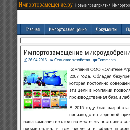
Импортозамещение.ру
Новые предприятия. Импортоз
Главная
Импортозамещение
Документы
П
Импортозамещение микроудобрени
26.04.2016
Сельское хозяйство
Comments
Компания ООО «Элитные Агр
2007 года. Обладая безупре
которая постоянно совершен
эти цели в компании позвол
производственная база и лаб
В 2015 году был разработан
производство зерновой при
наша компания не стоит на месте, мы постоянно с
производства, в том числе и в сфере профе