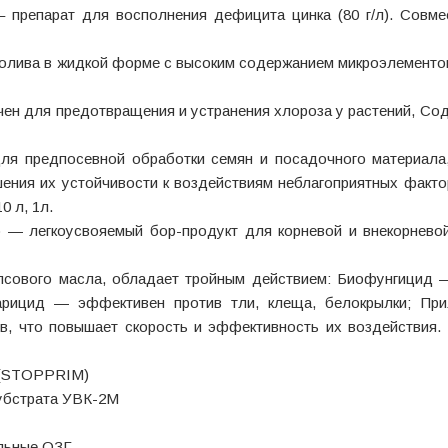
– препарат для восполнения дефицита цинка (80 г/л). Совм
олива в жидкой форме с высоким содержанием микроэлементо
н для предотвращения и устранения хлороза у растений, Со
 предпосевной обработки семян и посадочного материала,
шения их устойчивости к воздействиям неблагоприятных факт
0 л, 1л.
— легкоусвояемый бор-продукт для корневой и внекорневой
псового масла, обладает тройным действием: Биофунгицид 
карицид — эффективен против тли, клеща, белокрылки; Пр
в, что повышает скорость и эффективность их воздействия.
 (STOPPRIM)
субстрата УВК-2М
льные ОЗГ