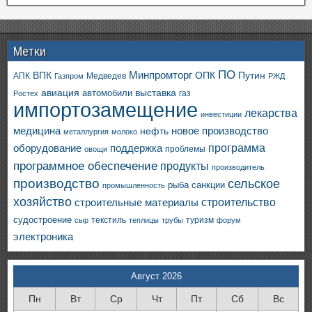
Метки
ПО
ВПК
Минпромторг
ОПК
Путин
АПК
Медведев
Газпром
РЖД
авиация
выставка
автомобили
газ
Ростех
импортозамещение
лекарства
инвестиции
медицина
новое производство
нефть
металлургия
молоко
программа
оборудование
поддержка
проблемы
овощи
программное обеспечение
продукты
производитель
производство
сельское
санкции
рыба
промышленность
хозяйство
строительство
строительные материалы
судостроение
текстиль
туризм
сыр
теплицы
трубы
форум
электроника
Август 2026
Пн
Вт
Ср
Чт
Пт
Сб
Вс