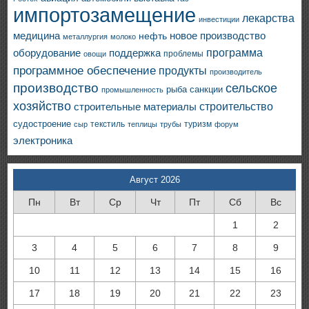
импортозамещение
лекарства
инвестиции
медицина
новое производство
нефть
металлургия
молоко
программа
оборудование
поддержка
проблемы
овощи
программное обеспечение
продукты
производитель
производство
сельское
санкции
рыба
промышленность
хозяйство
строительство
строительные материалы
судостроение
текстиль
туризм
сыр
теплицы
трубы
форум
электроника
Август 2026
Пн
Вт
Ср
Чт
Пт
Сб
Вс
1
2
3
4
5
6
7
8
9
10
11
12
13
14
15
16
17
18
19
20
21
22
23