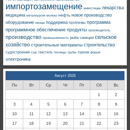
импортозамещение
лекарства
инвестиции
медицина
новое производство
нефть
металлургия
молоко
программа
оборудование
поддержка
проблемы
овощи
программное обеспечение
продукты
производитель
производство
сельское
санкции
рыба
промышленность
хозяйство
строительство
строительные материалы
судостроение
текстиль
туризм
сыр
теплицы
трубы
форум
электроника
Август 2026
Пн
Вт
Ср
Чт
Пт
Сб
Вс
1
2
3
4
5
6
7
8
9
10
11
12
13
14
15
16
17
18
19
20
21
22
23