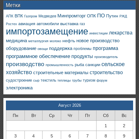
Метки
ПО
ВПК
Минпромторг
ОПК
Путин
АПК
Медведев
Газпром
РЖД
авиация
выставка
автомобили
газ
Ростех
импортозамещение
лекарства
инвестиции
медицина
новое производство
нефть
металлургия
молоко
программа
оборудование
поддержка
проблемы
овощи
программное обеспечение
продукты
производитель
производство
сельское
санкции
рыба
промышленность
хозяйство
строительство
строительные материалы
судостроение
текстиль
туризм
сыр
теплицы
трубы
форум
электроника
Август 2026
Пн
Вт
Ср
Чт
Пт
Сб
Вс
1
2
3
4
5
6
7
8
9