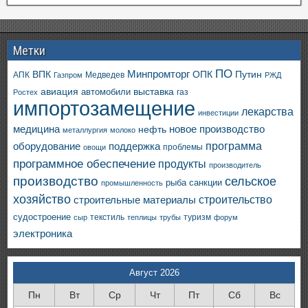
Метки
ПО
ВПК
Минпромторг
ОПК
Путин
АПК
Медведев
Газпром
РЖД
авиация
выставка
автомобили
газ
Ростех
импортозамещение
лекарства
инвестиции
медицина
новое производство
нефть
металлургия
молоко
программа
оборудование
поддержка
проблемы
овощи
программное обеспечение
продукты
производитель
производство
сельское
санкции
рыба
промышленность
хозяйство
строительство
строительные материалы
судостроение
текстиль
туризм
сыр
теплицы
трубы
форум
электроника
Август 2026
Пн
Вт
Ср
Чт
Пт
Сб
Вс