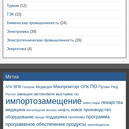
Туризм
(12)
ТЭК
(10)
Химическая промышленность
(24)
Электроника
(39)
Электротехническая промышленность
(26)
Энергетика
(4)
Метки
ПО
ВПК
Минпромторг
ОПК
Путин
АПК
Медведев
Газпром
РЖД
авиация
выставка
автомобили
газ
Ростех
импортозамещение
лекарства
инвестиции
медицина
новое производство
нефть
металлургия
молоко
программа
оборудование
поддержка
проблемы
овощи
программное обеспечение
продукты
производитель