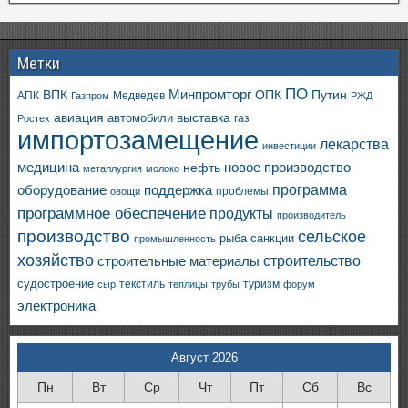
Метки
ПО
ВПК
Минпромторг
ОПК
Путин
АПК
Медведев
Газпром
РЖД
авиация
выставка
автомобили
газ
Ростех
импортозамещение
лекарства
инвестиции
медицина
новое производство
нефть
металлургия
молоко
программа
оборудование
поддержка
проблемы
овощи
программное обеспечение
продукты
производитель
производство
сельское
санкции
рыба
промышленность
хозяйство
строительство
строительные материалы
судостроение
текстиль
туризм
сыр
теплицы
трубы
форум
электроника
Август 2026
Пн
Вт
Ср
Чт
Пт
Сб
Вс