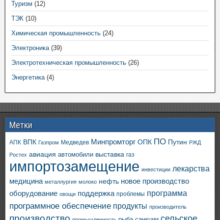
Туризм
(12)
ТЭК
(10)
Химическая промышленность
(24)
Электроника
(39)
Электротехническая промышленность
(26)
Энергетика
(4)
Метки
ПО
ВПК
Минпромторг
ОПК
Путин
АПК
Медведев
Газпром
РЖД
авиация
выставка
автомобили
газ
Ростех
импортозамещение
лекарства
инвестиции
медицина
новое производство
нефть
металлургия
молоко
программа
оборудование
поддержка
проблемы
овощи
программное обеспечение
продукты
производитель
производство
сельское
санкции
рыба
промышленность