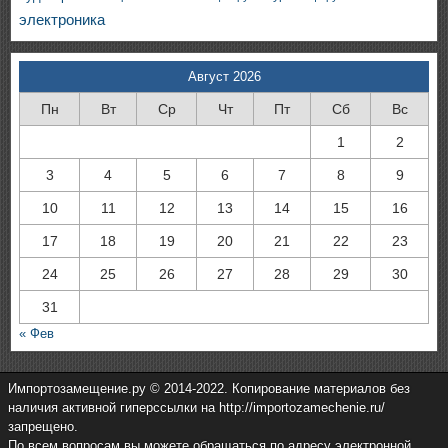
электроника
Август 2026
Пн
Вт
Ср
Чт
Пт
Сб
Вс
1
2
3
4
5
6
7
8
9
10
11
12
13
14
15
16
17
18
19
20
21
22
23
24
25
26
27
28
29
30
31
« Фев
Импортозамещение.ру © 2014-2022. Копирование материалов без
наличия активной гиперссылки на http://importozamechenie.ru/
запрещено.
По всем вопросам вы можете обращаться по адресу электронной