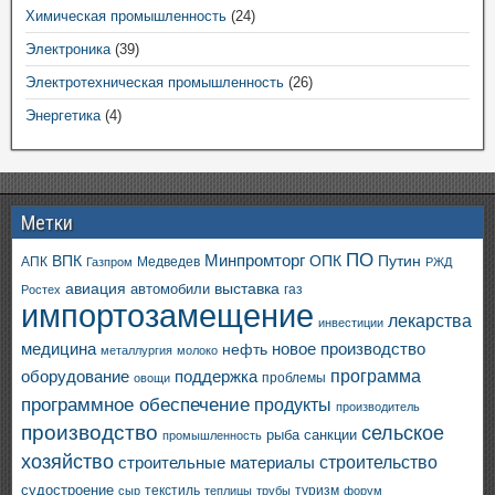
Химическая промышленность
(24)
Электроника
(39)
Электротехническая промышленность
(26)
Энергетика
(4)
Метки
ПО
ВПК
Минпромторг
ОПК
Путин
АПК
Медведев
Газпром
РЖД
авиация
выставка
автомобили
газ
Ростех
импортозамещение
лекарства
инвестиции
медицина
новое производство
нефть
металлургия
молоко
программа
оборудование
поддержка
проблемы
овощи
программное обеспечение
продукты
производитель
производство
сельское
санкции
рыба
промышленность
хозяйство
строительство
строительные материалы
судостроение
текстиль
туризм
сыр
теплицы
трубы
форум