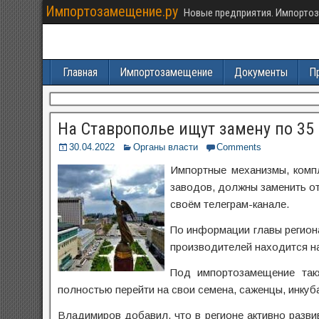
Импортозамещение.ру
Новые предприятия. Импортоз
Главная
Импортозамещение
Документы
П
На Ставрополье ищут замену по 3
30.04.2022
Органы власти
Comments
Импортные механизмы, комп
заводов, должны заменить о
своём телеграм-канале.
По информации главы регион
производителей находится на
Под импортозамещение так
полностью перейти на свои семена, саженцы, инкуб
Владимиров добавил, что в регионе активно разви