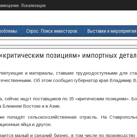
амещение. Локализация.
роблемы
Спрос. Поиск инвесторов.
Выставки и мероприятия
5 «критическим позициям» импортных дета
лектующие и материалы, ставшие труднодоступными для ста
течественными. Об этом сообщил губернатор края Владимир 
а, сейчас ищут поставщиков по 35 «критическим позициям». Б
 Ближнем Востоке и в Азии.
же попадёт сельскохозяйственная отрасль. На Ставрополь
ационные яйца и другое.
вается малый и средний бизнес, в том числе по производств