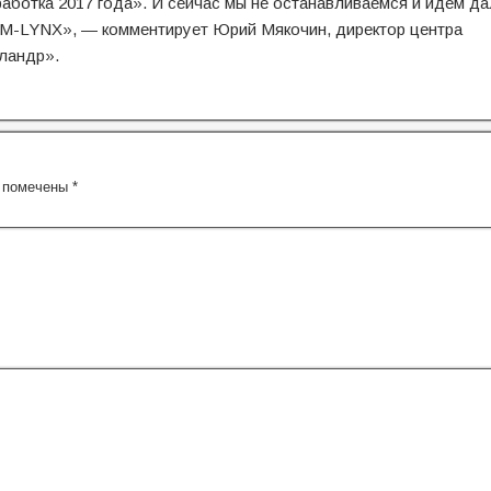
аботка 2017 года». И сейчас мы не останавливаемся и идем да
M-LYNX», — комментирует Юрий Мякочин, директор центра
ландр».
я помечены
*