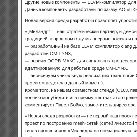
Другие новые компоненты — LLVM-компилятор для 
Данные компоненты разработаны по заказу АО «П
Новая версия среды разработки позволяет упрости
«„Миландр“ — наш стратегический партнер, и демо
традицией: в прошлом году мы впервые показали н
— разработанный на базе LLVM компилятор clang д
разработки CM-LYNX,
— версию ОСРВ МАКС для сигнальных процессоров
адаптированную для работы в среде CM-LYNX,
— анонсируем уникальную реализацию технологии 
проектом ведется в данный момент).
Кроме того, на нашем совместном стенде (С103, па
воочию мог убедиться в преимуществах этого реше
комментирует Павел Бойко, заместитель директора
«Новая среда разработки — не первый наш проект 
проект по построению mesh-сетей (сетей ячеистой 
типов процессоров «Миландр» на операционную си