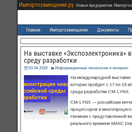
Импортозамещение.ру
Новые предприятия. Импортоз
Главная
Импортозамещение
Документы
П
На выставке «Экспоэлектроника» 
среду разработки
03.04.2018
Информационные технологии и интернет
На международной выставке 
которая пройдет с 17 по 19 
среда разработки CM-LYNX.
CM-LYNX — российская интег
процессоров и многопроцесс
Начиная с представленной в
реального времени МАКС (ла