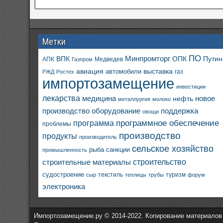
Метки
ПО
ВПК
Минпромторг
ОПК
Путин
АПК
Медведев
Газпром
авиация
выставка
автомобили
газ
РЖД
Ростех
импортозамещение
инвестиции
лекарства
медицина
новое
нефть
металлургия
молоко
производство
оборудование
поддержка
овощи
программное обеспечение
программа
проблемы
производство
продукты
производитель
сельское хозяйство
санкции
рыба
промышленность
строительство
строительные материалы
судостроение
текстиль
туризм
сыр
теплицы
трубы
форум
электроника
Импортозамещение.ру © 2014-2022. Копирование материалов бе