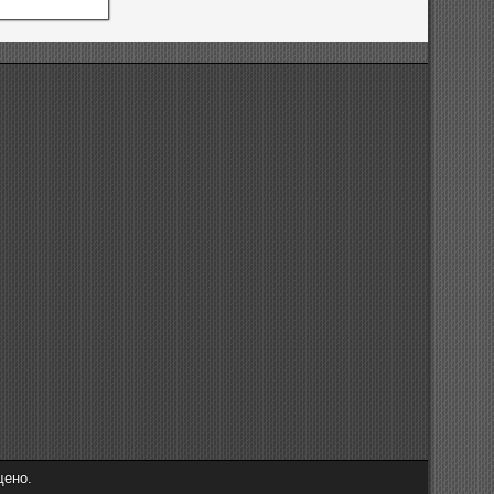
щено.