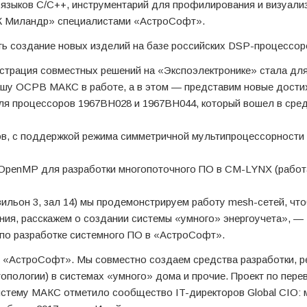
языков C/C++, инструментарий для профилирования и визуали
КК Миландр» специалистами «АстроСофт».
ть создание новых изделий на базе российских DSP-процессор
нстрация совместных решений на «Экспоэлектронике» стала для
ашу ОСРВ МАКС в работе, а в этом — представим новые дости
ля процессоров 1967ВН028 и 1967ВН044, который вошел в сре
, с поддержкой режима симметричной мультипроцессорности 
OpenMP для разработки многопоточного ПО в CM-LYNX (работ
вильон 3, зал 14) мы продемонстрируем работу mesh-сетей, чт
ния, расскажем о создании системы «умного» энергоучета», —
 по разработке системного ПО в «АстроСофт».
с «АстроСофт». Мы совместно создаем средства разработки, 
топологии) в системах «умного» дома и прочие. Проект по пере
стему МАКС отметило сообщество IT-директоров Global CIO: 