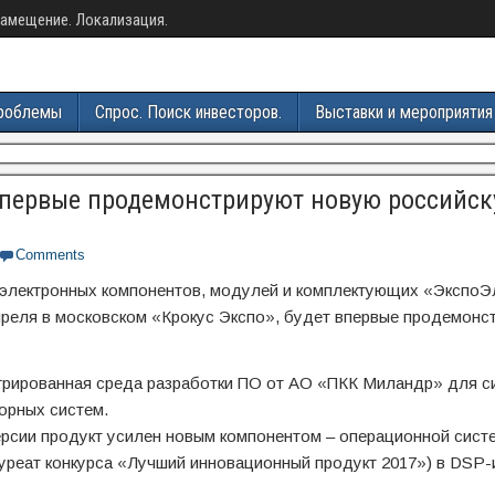
амещение. Локализация.
роблемы
Спрос. Поиск инвесторов.
Выставки и мероприятия
впервые продемонстрируют новую российс
Comments
электронных компонентов, модулей и комплектующих «ЭкспоЭл
апреля в московском «Крокус Экспо», будет впервые продемонс
рированная среда разработки ПО от АО «ПКК Миландр» для с
орных систем.
ерсии продукт усилен новым компонентом – операционной сист
уреат конкурса «Лучший инновационный продукт 2017») в DSP-