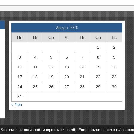
Август 2026
Пн
Вт
Ср
Чт
Пт
Сб
Вс
1
2
3
4
5
6
7
8
9
10
11
12
13
14
15
16
17
18
19
20
21
22
23
24
25
26
27
28
29
30
31
« Фев
з наличия активной гиперссылки на http://importozamechenie.ru/ запре