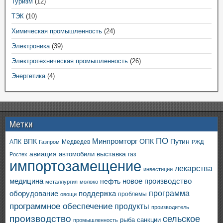
Туризм
(12)
ТЭК
(10)
Химическая промышленность
(24)
Электроника
(39)
Электротехническая промышленность
(26)
Энергетика
(4)
Метки
ПО
ВПК
Минпромторг
ОПК
Путин
АПК
Медведев
Газпром
РЖД
авиация
выставка
автомобили
газ
Ростех
импортозамещение
лекарства
инвестиции
медицина
новое производство
нефть
металлургия
молоко
программа
оборудование
поддержка
проблемы
овощи
программное обеспечение
продукты
производитель
производство
сельское
санкции
рыба
промышленность