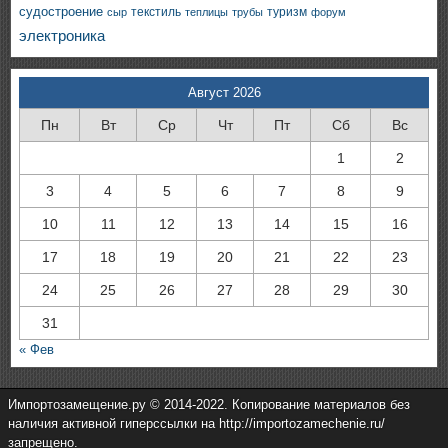
судостроение
текстиль
туризм
сыр
теплицы
трубы
форум
электроника
Август 2026
Пн
Вт
Ср
Чт
Пт
Сб
Вс
1
2
3
4
5
6
7
8
9
10
11
12
13
14
15
16
17
18
19
20
21
22
23
24
25
26
27
28
29
30
31
« Фев
Импортозамещение.ру © 2014-2022. Копирование материалов без
наличия активной гиперссылки на http://importozamechenie.ru/
запрещено.