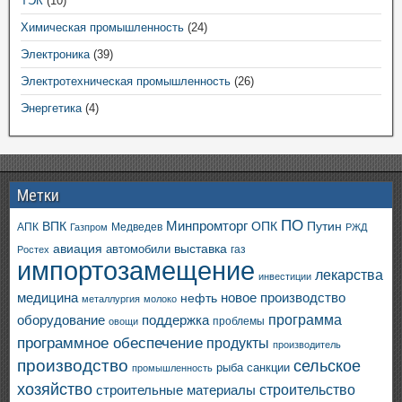
ТЭК
(10)
Химическая промышленность
(24)
Электроника
(39)
Электротехническая промышленность
(26)
Энергетика
(4)
Метки
ПО
ВПК
Минпромторг
ОПК
Путин
АПК
Медведев
Газпром
РЖД
авиация
выставка
автомобили
газ
Ростех
импортозамещение
лекарства
инвестиции
медицина
новое производство
нефть
металлургия
молоко
программа
оборудование
поддержка
проблемы
овощи
программное обеспечение
продукты
производитель
производство
сельское
санкции
рыба
промышленность
хозяйство
строительство
строительные материалы