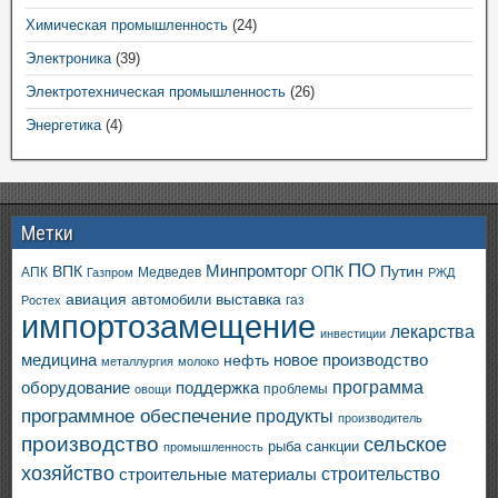
Химическая промышленность
(24)
Электроника
(39)
Электротехническая промышленность
(26)
Энергетика
(4)
Метки
ПО
ВПК
Минпромторг
ОПК
Путин
АПК
Медведев
Газпром
РЖД
авиация
выставка
автомобили
газ
Ростех
импортозамещение
лекарства
инвестиции
медицина
новое производство
нефть
металлургия
молоко
программа
оборудование
поддержка
проблемы
овощи
программное обеспечение
продукты
производитель
производство
сельское
санкции
рыба
промышленность
хозяйство
строительство
строительные материалы