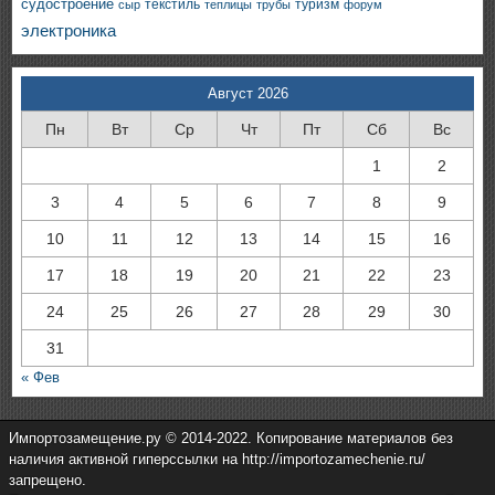
судостроение
текстиль
туризм
сыр
теплицы
трубы
форум
электроника
Август 2026
Пн
Вт
Ср
Чт
Пт
Сб
Вс
1
2
3
4
5
6
7
8
9
10
11
12
13
14
15
16
17
18
19
20
21
22
23
24
25
26
27
28
29
30
31
« Фев
Импортозамещение.ру © 2014-2022. Копирование материалов без
наличия активной гиперссылки на http://importozamechenie.ru/
запрещено.