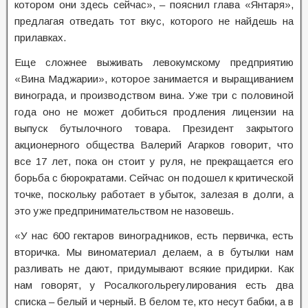
котором они здесь сейчас», – пояснил глава «Янтаря»,
предлагая отведать тот вкус, которого не найдешь на
прилавках.
Еще сложнее выживать левокумскому предприятию
«Вина Маджарии», которое занимается и выращиванием
винограда, и производством вина. Уже три с половиной
года оно не может добиться продления лицензии на
выпуск бутылочного товара. Президент закрытого
акционерного общества Валерий Агарков говорит, что
все 17 лет, пока он стоит у руля, не прекращается его
борьба с бюрократами. Сейчас он подошел к критической
точке, поскольку работает в убыток, залезая в долги, а
это уже предпринимательством не назовешь.
«У нас 600 гектаров виноградников, есть первичка, есть
вторичка. Мы виноматериал делаем, а в бутылки нам
разливать не дают, придумывают всякие придирки. Как
нам говорят, у Росалкогольрегулирования есть два
списка – белый и черный. В белом те, кто несут бабки, а в