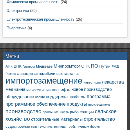
Химическая промышленность
(24)
Электроника
(39)
Электротехническая промышленность
(26)
Энергетика
(4)
Метки
ПО
ВПК
Минпромторг
ОПК
Путин
АПК
Медведев
Газпром
РЖД
авиация
выставка
автомобили
газ
Ростех
импортозамещение
лекарства
инвестиции
медицина
новое производство
нефть
металлургия
молоко
программа
оборудование
поддержка
проблемы
овощи
программное обеспечение
продукты
производитель
производство
сельское
санкции
рыба
промышленность
хозяйство
строительство
строительные материалы
судостроение
текстиль
туризм
сыр
теплицы
трубы
форум