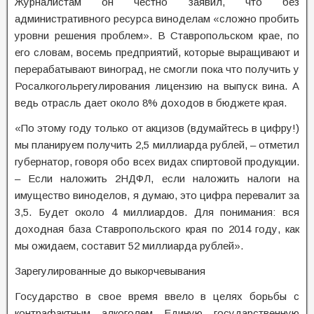
Журналистам он честно заявил, что без
административного ресурса виноделам «сложно пробить
уровни решения проблем». В Ставропольском крае, по
его словам, восемь предприятий, которые выращивают и
перерабатывают виноград, не смогли пока что получить у
Росалкогольрегулирования лицензию на выпуск вина. А
ведь отрасль дает около 8% доходов в бюджете края.
«По этому году только от акцизов (вдумайтесь в цифру!)
мы планируем получить 2,5 миллиарда рублей, – отметил
губернатор, говоря обо всех видах спиртовой продукции.
– Если наложить 2НДФЛ, если наложить налоги на
имущество виноделов, я думаю, это цифра перевалит за
3,5. Будет около 4 миллиардов. Для понимания: вся
доходная база Ставропольского края по 2014 году, как
мы ожидаем, составит 52 миллиарда рублей».
Зарегулированные до выкорчевывания
Государство в свое время ввело в целях борьбы с
контрафактным алкоголем Единую государственную