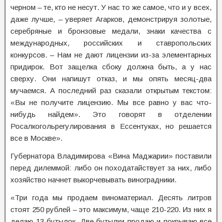
черном – те, кто не несут. У нас то же самое, что и у всех,
даже лучше, – уверяет Агарков, демонстрируя золотые,
серебряные и бронзовые медали, знаки качества с
международных, российских и ставропольских
конкурсов. – Нам не дают лицензии из-за элементарных
придирок. Вот защелка сбоку должна быть, а у нас
сверху. Они напишут отказ, и мы опять месяц-два
мучаемся. А последний раз сказали открытым текстом:
«Вы не получите лицензию. Мы все равно у вас что-
нибудь найдем». Это говорят в отделении
Росалкогольрегулирования в Ессентуках, но решается
все в Москве».
Губернатора Владимирова «Вина Маджарии» поставили
перед дилеммой: либо он походатайствует за них, либо
хозяйство начнет выкорчевывать виноградники.
«Три года мы продаем виноматериал. Десять литров
стоят 250 рублей – это максимум, чаще 210-220. Из них я
делаю 13 бутылок. Две бутылки продаю и покрываю все