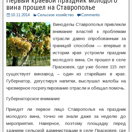
Первый краевой праздник молодого
вина прошел на Ставрополье
10.11.2014
Сельское хозяйство
Comments
Виноделы Ставрополья привлекли
внимание властей к проблемам
отрасли давно опробованным за
границей способом — впервые в
истории края устроили праздник
молодого вина. Он прошел в селе
Прасковея, где уже более 115 лет
существует винзавод – один из старейших в крае.
Губернатор, дегустируя напитки, выслушал жалобы на
чрезмерное госрегулирование отрасли и обещал помочь.
Губернаторское внимание
Приедет ли первое лицо Ставрополья на праздник
молодого вина, точно не знали даже за неделю до
мероприятия. Наверное, поэтому площадку перед
зданием сельской администрации в селе Прасковея, где