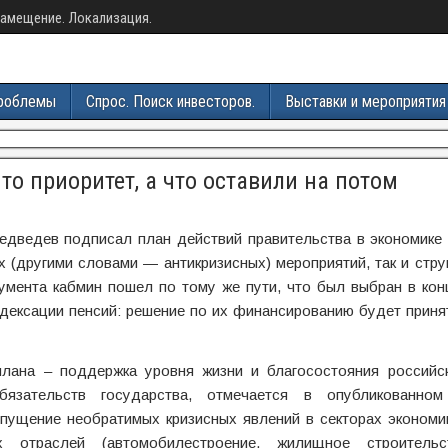
амещение. Локализация.
роблемы
Спрос. Поиск инвесторов.
Выставки и мероприятия
о приоритет, а что оставили на потом
дведев подписал план действий правительства в экономике 
 (другими словами — антикризисных) мероприятий, так и стру
умента кабмин пошел по тому же пути, что был выбран в ко
дексации пенсий: решение по их финансированию будет приня
плана – поддержка уровня жизни и благосостояния российск
язательств государства, отмечается в опубликованном
опущение необратимых кризисных явлений в секторах экономи
отраслей (автомобилестроение, жилищное строительст