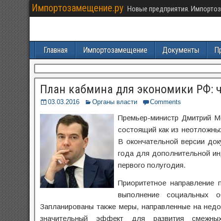
Импортозамещение.ру
Новые предприятия. Импортоз
Главная
Импортозамещение
Документы
П
План кабмина для экономики РФ: чт
03.03.2016
Органы власти
Comments
Премьер-министр Дмитрий Ме
состоящий как из неотложных
В окончательной версии док
года для дополнительной ин
первого полугодия.
Приоритетное направление 
выполнение социальных об
Запланированы также меры, направленные на нед
значительный эффект для развития смежных 