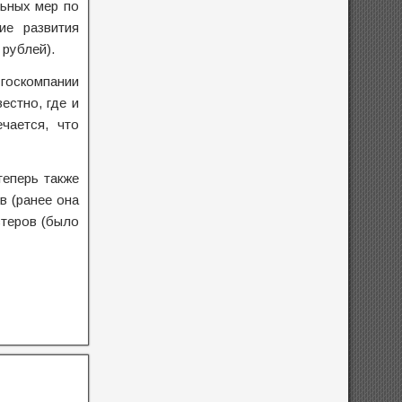
льных мер по
ие развития
рублей).
госкомпании
естно, где и
чается, что
теперь также
в (ранее она
стеров (было