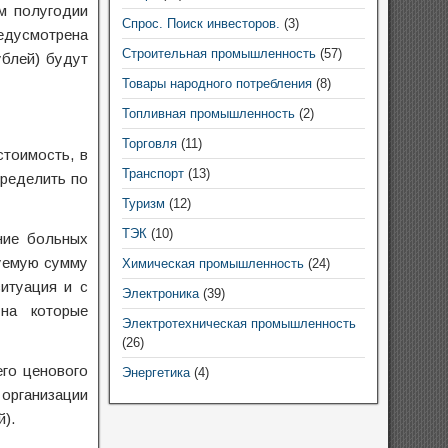
м полугодии
Спрос. Поиск инвесторов.
(3)
редусмотрена
Строительная промышленность
(57)
ублей) будут
Товары народного потребления
(8)
Топливная промышленность
(2)
Торговля
(11)
стоимость, в
Транспорт
(13)
пределить по
Туризм
(12)
ТЭК
(10)
ние больных
уемую сумму
Химическая промышленность
(24)
итуация и с
Электроника
(39)
на которые
Электротехническая промышленность
(26)
его ценового
Энергетика
(4)
 организации
).