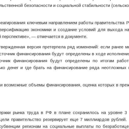
льственной безопасности и социальной стабильности (сельско
 реагирования ключевым направлением работы правительства 
иверсификацию экономики и создание условий для выхода на
 перспективе», — отмечается в документе.
твержденная версия претерпела ряд изменений: если ранее м
источник финансирования будут определены в ходе исполнени
очник финансирования будут определены по итогам рабо
лько денег и где брать на финансирование ряда неотложных 
 и возможные объемы финансирования, оценка которых в пре
ержки рынка труда в РФ в плане сохранилось на уровне 3
цели правительство резервирует еще 7 миллиардов рублей. 
субвенции регионам на социальные выплаты по безработице,