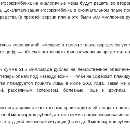
я Росэксимбанка на аналогичные меры будут решать во второ
). Докапитализация Росэксимбанка в окончательном плане п
редства (в прежней версии плана это были 900 миллионов р
ожных мероприятий, имевшие в проекте плана определенную 
без цифр — объем и источник их финансирования предстоит о
й сумме 21,5 миллиарда рублей на лекарственное обеспече
 теперь объем под «звездочкой» — план не содержит планир
ва планируется принять лишь в июле 2016 года. Такая же с
ей, рассеянным склерозом, болезнью Гоше и другими, 
ммы поддержки отечественных производителей лекарств нижн
ровне 4 миллиардов рублей, а также сумма софинансирования по
я в трудной жизненной ситуации (было до 6 миллиардов рублей