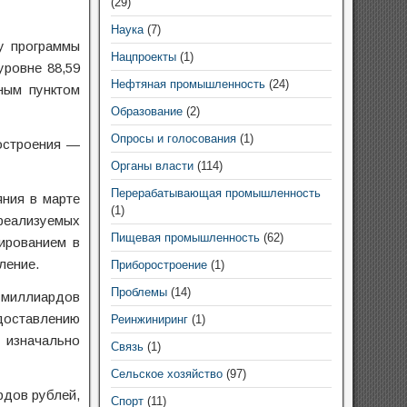
(29)
Наука
(7)
у программы
Нацпроекты
(1)
ровне 88,59
Нефтяная промышленность
(24)
ным пунктом
Образование
(2)
Опросы и голосования
(1)
ностроения —
Органы власти
(114)
Перерабатывающая промышленность
ния в марте
(1)
реализуемых
Пищевая промышленность
(62)
ированием в
ление.
Приборостроение
(1)
Проблемы
(14)
0 миллиардов
едоставлению
Реинжиниринг
(1)
 изначально
Связь
(1)
Сельское хозяйство
(97)
рдов рублей,
Спорт
(11)