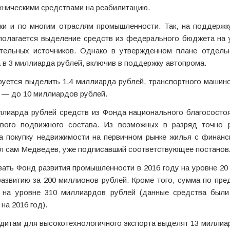
хническими средствами на реабилитацию.
и и по многим отраслям промышленности. Так, на поддержк
олагается выделение средств из федерального бюджета на у
тельных источников. Однако в утвержденном плане отдель
 в 3 миллиарда рублей, включив в поддержку автопрома.
ируется выделить 1,4 миллиарда рублей, транспортного маши
 — до 10 миллиардов рублей.
ллиарда рублей средств из Фонда национального благосостоя
ового подвижного состава. Из возможных в разряд точно 
а покупку недвижимости на первичном рынке жилья с финанс
ил сам Медведев, уже подписавший соответствующее постанов
вать Фонд развития промышленности в 2016 году на уровне 2
развитию за 200 миллионов рублей. Кроме того, сумма по пр
 на уровне 310 миллиардов рублей (данные средства были
а 2016 год).
дитам для высокотехнологичного экспорта выделят 13 миллиа