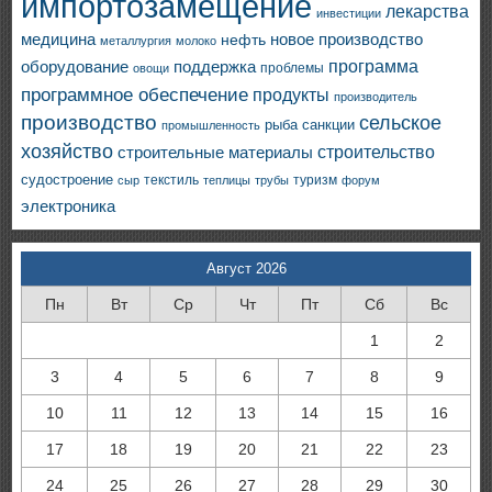
импортозамещение
лекарства
инвестиции
медицина
новое производство
нефть
металлургия
молоко
программа
оборудование
поддержка
проблемы
овощи
программное обеспечение
продукты
производитель
производство
сельское
санкции
рыба
промышленность
хозяйство
строительство
строительные материалы
судостроение
текстиль
туризм
сыр
теплицы
трубы
форум
электроника
Август 2026
Пн
Вт
Ср
Чт
Пт
Сб
Вс
1
2
3
4
5
6
7
8
9
10
11
12
13
14
15
16
17
18
19
20
21
22
23
24
25
26
27
28
29
30