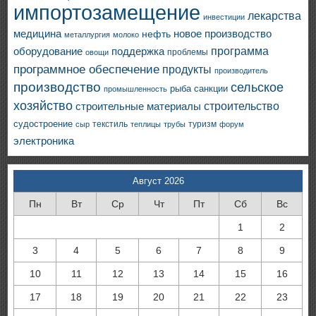
импортозамещение
лекарства
инвестиции
медицина
новое производство
нефть
металлургия
молоко
программа
оборудование
поддержка
проблемы
овощи
программное обеспечение
продукты
производитель
производство
сельское
санкции
рыба
промышленность
хозяйство
строительство
строительные материалы
судостроение
текстиль
туризм
сыр
теплицы
трубы
форум
электроника
Август 2026
Пн
Вт
Ср
Чт
Пт
Сб
Вс
1
2
3
4
5
6
7
8
9
10
11
12
13
14
15
16
17
18
19
20
21
22
23