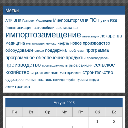
Метки
ПО
ВПК
Минпромторг
ОПК
Путин
АПК
Медведев
Газпром
РЖД
авиация
выставка
автомобили
газ
Ростех
импортозамещение
лекарства
инвестиции
медицина
новое производство
нефть
металлургия
молоко
программа
оборудование
поддержка
проблемы
овощи
программное обеспечение
продукты
производитель
производство
сельское
санкции
рыба
промышленность
хозяйство
строительство
строительные материалы
судостроение
текстиль
туризм
сыр
теплицы
трубы
форум
электроника
Август 2026
Пн
Вт
Ср
Чт
Пт
Сб
Вс
1
2