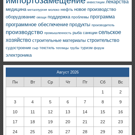
импортозамещение
лекарства
инвестиции
медицина
новое производство
нефть
металлургия
молоко
программа
оборудование
поддержка
проблемы
овощи
программное обеспечение
продукты
производитель
производство
сельское
санкции
рыба
промышленность
хозяйство
строительство
строительные материалы
судостроение
текстиль
туризм
сыр
теплицы
трубы
форум
электроника
Август 2026
Пн
Вт
Ср
Чт
Пт
Сб
Вс
1
2
3
4
5
6
7
8
9
10
11
12
13
14
15
16
17
18
19
20
21
22
23
24
25
26
27
28
29
30