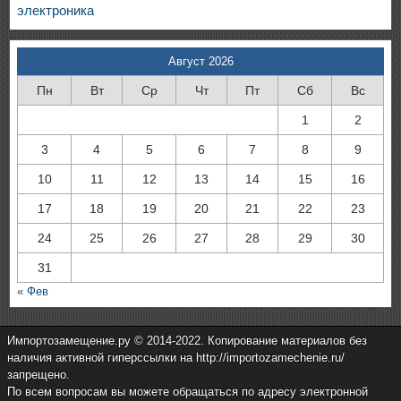
электроника
Август 2026
Пн
Вт
Ср
Чт
Пт
Сб
Вс
1
2
3
4
5
6
7
8
9
10
11
12
13
14
15
16
17
18
19
20
21
22
23
24
25
26
27
28
29
30
31
« Фев
Импортозамещение.ру © 2014-2022. Копирование материалов без
наличия активной гиперссылки на http://importozamechenie.ru/
запрещено.
По всем вопросам вы можете обращаться по адресу электронной