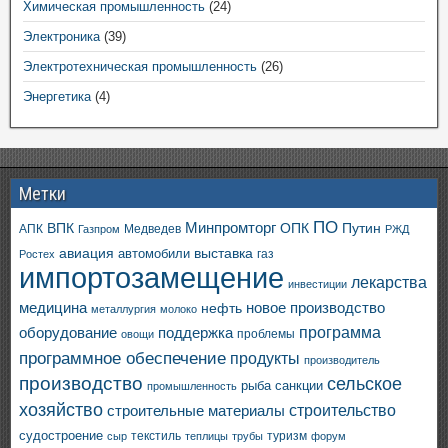
Химическая промышленность
(24)
Электроника
(39)
Электротехническая промышленность
(26)
Энергетика
(4)
Метки
ПО
ВПК
Минпромторг
ОПК
Путин
АПК
Медведев
Газпром
РЖД
авиация
выставка
автомобили
газ
Ростех
импортозамещение
лекарства
инвестиции
медицина
новое производство
нефть
металлургия
молоко
программа
оборудование
поддержка
проблемы
овощи
программное обеспечение
продукты
производитель
производство
сельское
санкции
рыба
промышленность
хозяйство
строительство
строительные материалы
судостроение
текстиль
туризм
сыр
теплицы
трубы
форум