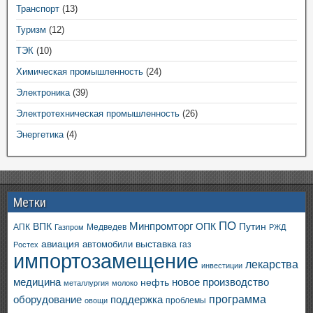
Транспорт
(13)
Туризм
(12)
ТЭК
(10)
Химическая промышленность
(24)
Электроника
(39)
Электротехническая промышленность
(26)
Энергетика
(4)
Метки
ПО
ВПК
Минпромторг
ОПК
Путин
АПК
Медведев
Газпром
РЖД
авиация
выставка
автомобили
газ
Ростех
импортозамещение
лекарства
инвестиции
медицина
новое производство
нефть
металлургия
молоко
программа
оборудование
поддержка
проблемы
овощи