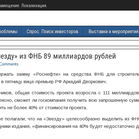
амещение. Локализация.
роблемы
Спрос. Поиск инвесторов.
Выставки и мероприятия
везду» из ФНБ 89 миллиардов рублей
Comments
ержать заявку «Роснефти» на средства ФНБ для строител
 в пятницу вице-премьер РФ Аркадий Дворкович.
ников, общая стоимость проекта возросла с 111 миллиардов
неясно, сможет ли госкомпания получить всю запрошенную су
ить не более 40% от стоимости проекта.
ве полагали, что на «Звезду» целесообразно выделить из ФН
ники издания, «финансирования на 40% будет недостаточно д