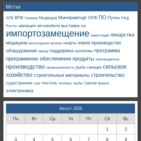
Метки
ПО
ВПК
Минпромторг
ОПК
Путин
АПК
Медведев
Газпром
РЖД
авиация
выставка
автомобили
газ
Ростех
импортозамещение
лекарства
инвестиции
медицина
новое производство
нефть
металлургия
молоко
программа
оборудование
поддержка
проблемы
овощи
программное обеспечение
продукты
производитель
производство
сельское
санкции
рыба
промышленность
хозяйство
строительство
строительные материалы
судостроение
текстиль
туризм
сыр
теплицы
трубы
форум
электроника
Август 2026
Пн
Вт
Ср
Чт
Пт
Сб
Вс
1
2
3
4
5
6
7
8
9