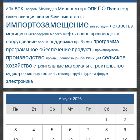
ПО
ВПК
Минпромторг
ОПК
Путин
АПК
Медведев
Газпром
РЖД
авиация
выставка
автомобили
газ
Ростех
импортозамещение
лекарства
инвестиции
медицина
новое производство
нефть
металлургия
молоко
программа
оборудование
поддержка
проблемы
овощи
программное обеспечение
продукты
производитель
производство
сельское
санкции
рыба
промышленность
хозяйство
строительство
строительные материалы
судостроение
текстиль
туризм
сыр
теплицы
трубы
форум
электроника
Август 2026
Пн
Вт
Ср
Чт
Пт
Сб
Вс
1
2
3
4
5
6
7
8
9