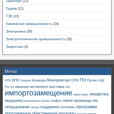
Транспорт
(13)
Туризм
(12)
ТЭК
(10)
Химическая промышленность
(24)
Электроника
(39)
Электротехническая промышленность
(26)
Энергетика
(4)
Метки
ПО
ВПК
Минпромторг
ОПК
Путин
АПК
Медведев
Газпром
РЖД
авиация
выставка
автомобили
газ
Ростех
импортозамещение
лекарства
инвестиции
медицина
новое производство
нефть
металлургия
молоко
программа
оборудование
поддержка
проблемы
овощи
программное обеспечение
продукты
производитель