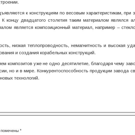
троении.
ъявляются к конструкциям по весовым характеристикам, при
. К концу двадцатого столетия таким материалом являлся а
иалом является композиционный материал, например – стекл
ость, низкая теплопроводность, немагнитность и высокая уд
вания и создания корабельных конструкций.
ием композитов уже не одно десятилетие, благодаря чему зав
ии, но и в мире. Конкурентоспособность продукции завода св
 новых технологий.
я помечены
*