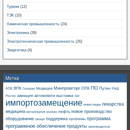
Туризм
(12)
ТЭК
(10)
Химическая промышленность
(24)
Электроника
(39)
Электротехническая промышленность
(26)
Энергетика
(4)
Метки
ПО
ВПК
Минпромторг
ОПК
Путин
АПК
Медведев
Газпром
РЖД
авиация
выставка
автомобили
газ
Ростех
импортозамещение
лекарства
инвестиции
медицина
новое производство
нефть
металлургия
молоко
программа
оборудование
поддержка
проблемы
овощи
программное обеспечение
продукты
производитель